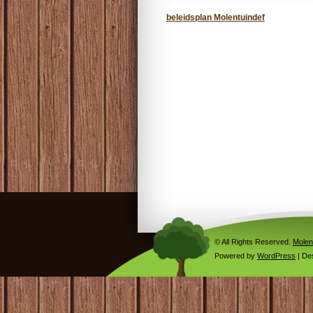
beleidsplan Molentuindef
© All Rights Reserved.
Molen
Powered by
WordPress
| De