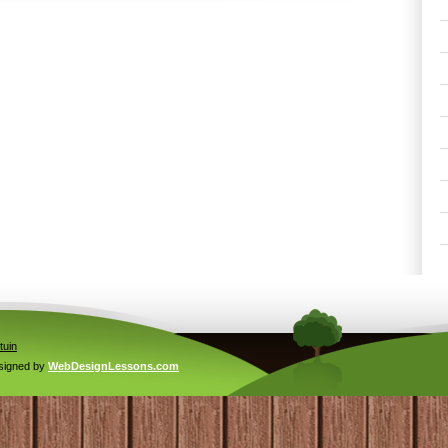
tuin
signed by
WebDesignLessons.com