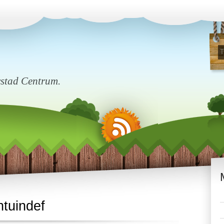
rstad Centrum.
ntuindef