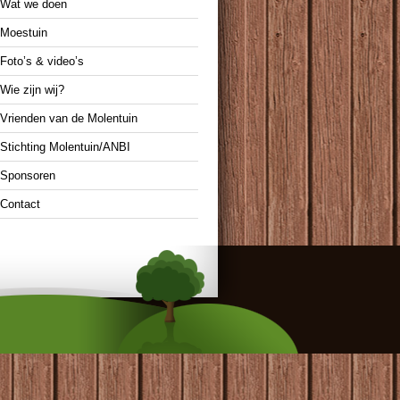
Wat we doen
Moestuin
Foto’s & video’s
Wie zijn wij?
Vrienden van de Molentuin
Stichting Molentuin/ANBI
Sponsoren
Contact