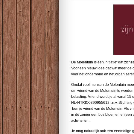
De Molentuin is een initiatief dat zichz
Voor een nieuw idee dat wat meer geld
voor het onderhoud en het organiseren 
Omdat veel mensen de Molentuin mooi 
om vriend van de Molentuin te worden. W
belasting. Vriend wordt je al vanaf 15
NL44TRIO0390955612 t.n.v. Stichting d
ben je vriend van de Molentuin. Als vri
in de zomer een bos bloemen en een po
activiteiten.
Je mag natuurlijk ook een eenmalige gift