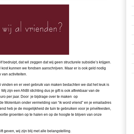
elf bedruipt, dat wil zeggen dat wij geen structurele subsidie’s krijgen.
 kost kunnen we fondsen aanschrijven. Maar er is ook geld nodig
van activiteiten.
vinden en er veel gebruik van maken bedachten we dat het leuk is
ij zijn een ANBI stichting dus je gift is ook aftrekbaar van de
 euro per jaar. Door je bijdrage over te maken op
e Molentuin onder vermelding van “ik word vriend” en je emailadres
end heb je de mogelijkheid de tuin te gebruiken voor je privéfeesten,
rtie groenten op te halen en op de hoogte te blijven van onze
 geven, wij zijn blij met alle belangstelling.