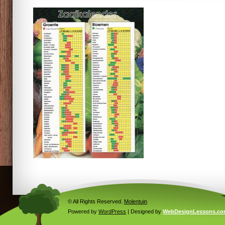
© All Rights Reserved.
Molentuin
Powered by
WordPress
| Designed by
WebDesignLessons.c