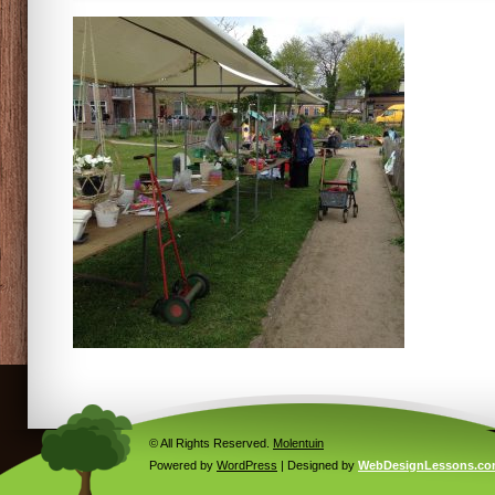
© All Rights Reserved.
Molentuin
Powered by
WordPress
| Designed by
WebDesignLessons.c