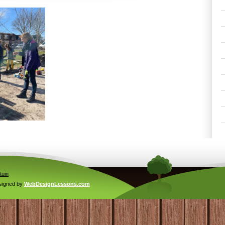
tuin
signed by
WebDesignLessons.com