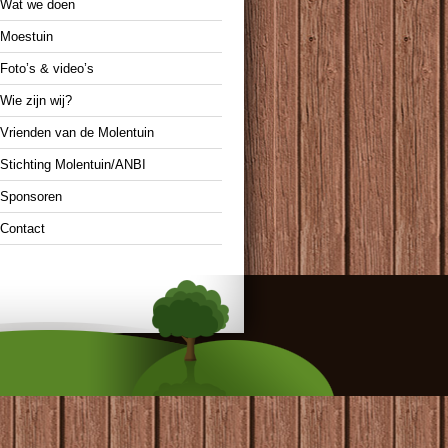
Wat we doen
Moestuin
Foto’s & video’s
Wie zijn wij?
Vrienden van de Molentuin
Stichting Molentuin/ANBI
Sponsoren
Contact