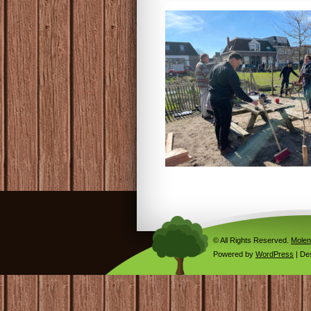
© All Rights Reserved.
Molen
Powered by
WordPress
| De