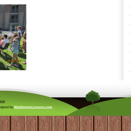
tuin
signed by
WebDesignLessons.com