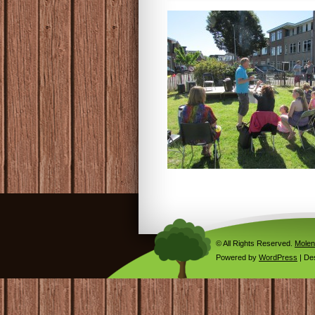
© All Rights Reserved.
Molen
Powered by
WordPress
| De