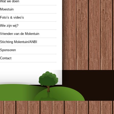
Wat we doen
Moestuin
Foto’s & video’s
Wie zijn wij?
Vrienden van de Molentuin
Stichting Molentuin/ANBI
Sponsoren
Contact