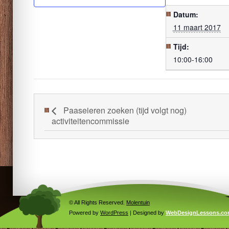
Datum:
11 maart 2017
Tijd:
10:00-16:00
Paaseieren zoeken (tijd volgt nog)
activiteitencommissie
© All Rights Reserved.
Molentuin
Powered by
WordPress
| Designed by
WebDesignLessons.c